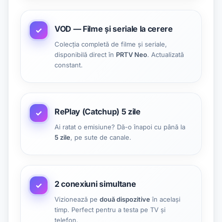
VOD — Filme și seriale la cerere
✓
Colecția completă de filme și seriale,
disponibilă direct în
PRTV Neo
. Actualizată
constant.
RePlay (Catchup) 5 zile
✓
Ai ratat o emisiune? Dă-o înapoi cu până la
5 zile
, pe sute de canale.
2 conexiuni simultane
✓
Vizionează pe
două dispozitive
în același
timp. Perfect pentru a testa pe TV și
telefon.